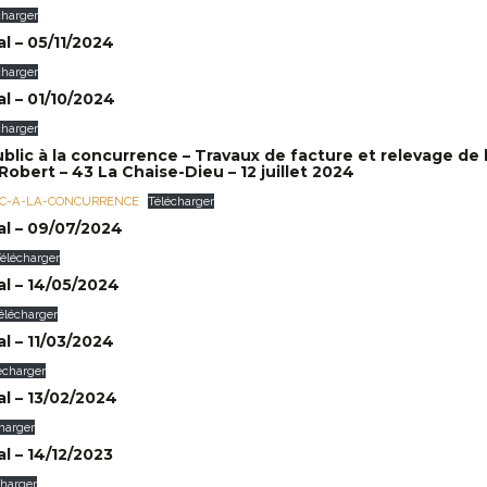
charger
l – 05/11/2024
charger
l – 01/10/2024
charger
ublic à la concurrence – Travaux de facture et relevage de 
Robert – 43 La Chaise-Dieu – 12 juillet 2024
IC-A-LA-CONCURRENCE
Télécharger
al – 09/07/2024
élécharger
l – 14/05/2024
élécharger
l – 11/03/2024
écharger
l – 13/02/2024
harger
l – 14/12/2023
charger