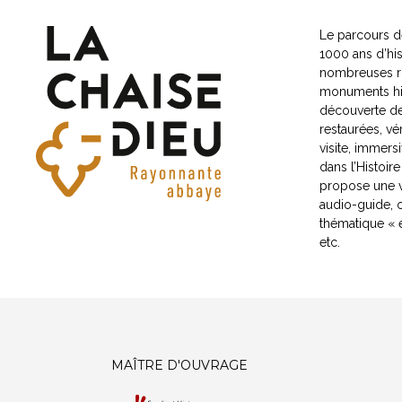
Le parcours de
1000 ans d’his
nombreuses ri
monuments hist
découverte de
restaurées, vér
visite, immers
dans l’Histoir
propose une vi
audio-guide, 
thématique « e
etc.
MAÎTRE D'OUVRAGE