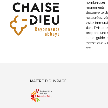
nombreuses ri
monuments hist
découverte de
restaurées, vér
visite, immers
dans l’Histoir
propose une vi
audio-guide, 
thématique « e
etc.
MAÎTRE D'OUVRAGE