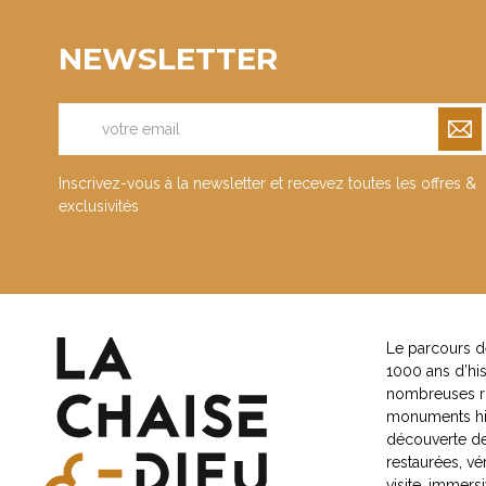
NEWSLETTER
Inscrivez-vous à la newsletter et recevez toutes les offres &
exclusivités
Le parcours de
1000 ans d’his
nombreuses ri
monuments hist
découverte de
restaurées, vér
visite, immers