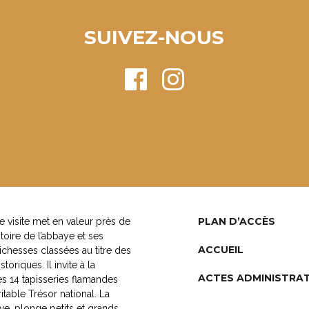
SUIVEZ-NOUS
PLAN D’ACCÈS
 visite met en valeur près de
toire de l’abbaye et ses
ACCUEIL
chesses classées au titre des
oriques. Il invite à la
ACTES ADMINISTRAT
s 14 tapisseries flamandes
itable Trésor national. La
ive, plonge petits et grands