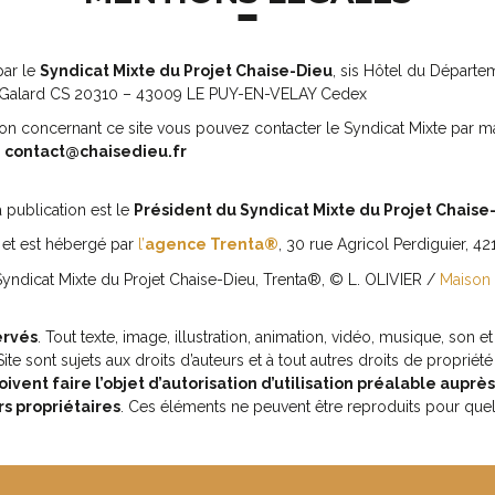
par le
Syndicat Mixte du Projet Chaise-Dieu
, sis Hôtel du Départem
Galard CS 20310 – 43009 LE PUY-EN-VELAY Cedex
on concernant ce site vous pouvez contacter le Syndicat Mixte par ma
e
contact@chaisedieu.fr
a publication est le
Président du Syndicat Mixte du Projet Chaise
é et est hébergé par
l’
agence Trenta®
, 30 rue Agricol Perdiguier, 42
yndicat Mixte du Projet Chaise-Dieu, Trenta®, © L. OLIVIER /
Maison
ervés
. Tout texte, image, illustration, animation, vidéo, musique, son et
te sont sujets aux droits d’auteurs et à tout autres droits de propriété 
ivent faire l’objet d’autorisation d’utilisation préalable auprè
rs propriétaires
. Ces éléments ne peuvent être reproduits pour qu