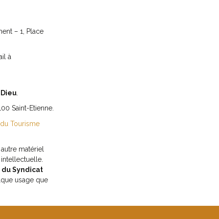
ent – 1, Place
il à
-Dieu
.
100 Saint-Etienne.
 du Tourisme
 autre matériel
intellectuelle.
s du Syndicat
elque usage que