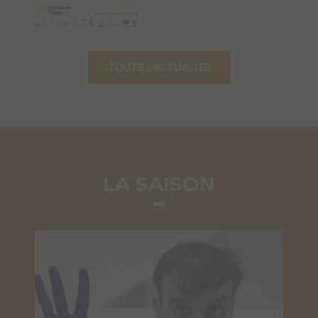
cet artiste. Ce samedi 8 août,
Coutellerie et la vallée des
15h, après une présentation du
Rouets – le Creux de l’enfer –
travail et de l’univers de Yves
Le Musée départemental de la
Klein, vous réaliserez une
céramique à Lezoux – Le
œuvre, individuelle ou
TOUTE L'ACTUALITÉ
Château d’Aulteribe – Le
collective « à la…
Lire la suite
Moulin Richard de Bas – La
Maison de la Fourme d’Ambert
et des fromages…
Lire la suite
LA SAISON