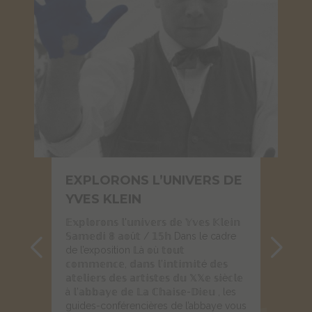
EXPLORONS L’UNIVERS DE
YVES KLEIN
𝔼𝕩𝕡𝕝𝕠𝕣𝕠𝕟𝕤 𝕝'𝕦𝕟𝕚𝕧𝕖𝕣𝕤 𝕕𝕖 𝕐𝕧𝕖𝕤 𝕂𝕝𝕖𝕚𝕟
𝕊𝕒𝕞𝕖𝕕𝕚 𝟠 𝕒𝕠û𝕥 / 𝟙𝟝𝕙 Dans le cadre
de l’exposition 𝕃à 𝕠ù 𝕥𝕠𝕦𝕥
𝕔𝕠𝕞𝕞𝕖𝕟𝕔𝕖, 𝕕𝕒𝕟𝕤 𝕝’𝕚𝕟𝕥𝕚𝕞𝕚𝕥é 𝕕𝕖𝕤
𝕒𝕥𝕖𝕝𝕚𝕖𝕣𝕤 𝕕𝕖𝕤 𝕒𝕣𝕥𝕚𝕤𝕥𝕖𝕤 𝕕𝕦 𝕏𝕏𝕖 𝕤𝕚è𝕔𝕝𝕖
à 𝕝’𝕒𝕓𝕓𝕒𝕪𝕖 𝕕𝕖 𝕃𝕒 ℂ𝕙𝕒𝕚𝕤𝕖-𝔻𝕚𝕖𝕦 , les
guides-conférencières de l’abbaye vous