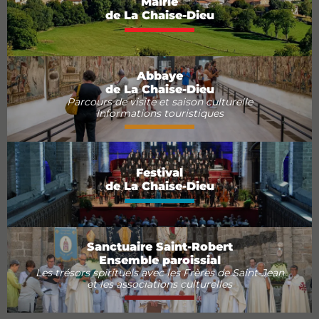
Mairie
de La Chaise-Dieu
Abbaye
de La Chaise-Dieu
Parcours de visite et saison culturelle
Informations touristiques
Festival
de La Chaise-Dieu
Sanctuaire Saint-Robert
Ensemble paroissial
Les trésors spirituels avec les Frères de Saint-Jean
et les associations culturelles